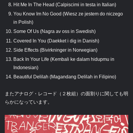
Hit Me In The Head (Calpiscimi in testa in Italian)
You Know Im No Good (Wiesz ze jestem do niczego
in Polish)
Some Of Us (Nagra av oss in Swedish)
Covered In You (Daekket i dig in Danish)
Side Effects (Bivirkninger in Norwegian)
Back In Your Life (Kembali ke dalam hidupmu in
Indonesian)
Beautiful Delilah (Magandang Delilah in Filipino)
またアナログ・レコード（２枚組）の面割りに関しても明
らかになっています。