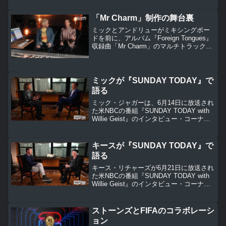
力的なファルセット・ボーカルを軸に、
ソウルフルなR&Bグルーヴを融合させて
「Mr Charm」制作の舞台裏
いるとのこと。
ミックとアンドリューがミキシングボー
ドを前に、アルバム『Foreign Tongues』
収録曲「Mr Charm」のマルチトラック音
源を実際に再生しながら、楽曲の背景
と、緻密な音作りの舞台裏を語るVariety
のインタビュー企画です。
ミックが『SUNDAY TODAY』で
語る
ミック・ジャガーは、6月14日に放送され
た米NBCの番組『SUNDAY TODAY with
Willie Geist』のインタビュー・コーナー
「Sunday Sitdown」に出演し、ホストの
ウィリー・ガイストの質問に答えまし
た。
キースが『SUNDAY TODAY』で
語る
キース・リチャーズが6月21日に放送され
た米NBCの番組『SUNDAY TODAY with
Willie Geist』のインタビュー・コーナー
「Sunday Sitdown」に出演し、ホストの
ウィリー・ガイストの質問に答えまし
た。
ストーンズとFIFAのコラボレーシ
ョン