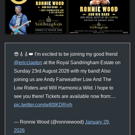
😎🎸🎸👑 I'm excited to be joining my good friend
@ericclapton
at the Royal Sandringham Estate on
Sunday 23rd August 2026 with my band! Also
joining us are Andy Fairweather Low And The
Low Riders and Will Harmonica Wild. I hope to
see you there! Tickets are available now from:…
pic.twitter.com/w80lKDRvjh
— Ronnie Wood (@ronniewood)
January 29,
2026