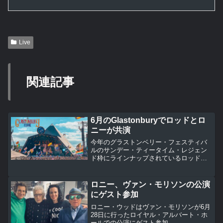
Live
関連記事
6月のGlastonburyでロッドとロ
ニーが共演
今年のグラストンベリー・フェスティバ
ルのサンデー・ティータイム・レジェン
ド枠にラインナップされているロッド・
スチュワートのステージにロニー・ウッ
ドがゲスト参加するとサン紙が報じてい
ます。
ロニー、ヴァン・モリソンの公演
にゲスト参加
ロニー・ウッドはヴァン・モリソンが6月
28日に行ったロイヤル・アルバート・ホ
ールでの公演にゲスト参加。