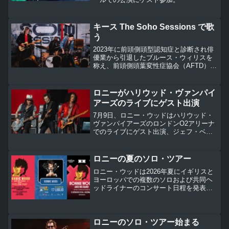
キース The Soho Sessions で歌
う
2023年に前頭側頭型認知症と診断され俳
優業から引退したブルース・ウィリスを
称え、前頭側頭葉変性症協会（AFTD）へ
の意識を高めることを目的としたセッシ
ョンが11月5日ニューヨークのソーホーで
行われ、キース・リチャーズが3曲を歌い
ロニーがハリウッド・ヴァンパイ
ました。
アーズのライブにゲスト出演
7月9日、ロニー・ウッドはハリウッド・
ヴァンパイアーズのロンドンO2アリーナ
でのライブにゲスト出演、ジェフ・ベッ
クに捧げた「Beck’s Bolero」「Train
Kept A-Rollin'」の2曲の演奏に加わりまし
た。
ロニーの夏のソロ・ツアー
ロニー・ウッドは2026年夏にイギリスと
ヨーロッパでの複数のソロおよび共同ヘ
ッドライナーのコンサート日程を発表し
ています。これらの公演はフェスを除く
と比較的に小規模な会場が選ばれていま
す。ロニーが本格的にソロ・ツアーを行
うのは16年ぶりになります。
ロニーのソロ・ツアー始まる