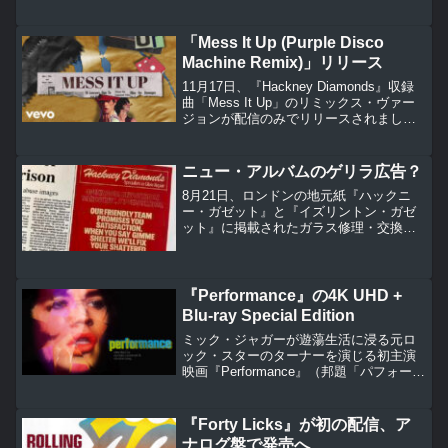
コード・ストア・デイに限定版アナロ
グ・レコードが、6月6日には全世界でデ
ジタルEPがリリースされます。
「Mess It Up (Purple Disco
Machine Remix)」リリース
11月17日、『Hackney Diamonds』収録
曲「Mess It Up」のリミックス・ヴァー
ジョンが配信のみでリリースされまし
た。
ニュー・アルバムのゲリラ広告？
8月21日、ロンドンの地元紙『ハックニ
ー・ガゼット』と『イズリントン・ガゼ
ット』に掲載されたガラス修理・交換の
専門業者 Hackney Diamonds の広告が、
ローリング・ストーンズのニュー・アル
バムのリリースを予告していると見られ
ています。
『Performance』の4K UHD +
Blu-ray Special Edition
ミック・ジャガーが遊蕩生活に浸る元ロ
ック・スターのターナーを演じる初主演
映画『Performance』（邦題「パフォーマ
ンス 青春の罠」）の4K UHD + Blu-rayス
ペシャル・エディションが2月25日、クラ
イテリオン・コレクション社から発売さ
『Forty Licks』が初の配信、ア
れました。
ナログ盤で発売へ