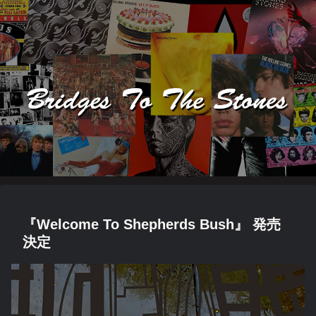
『Welcome To Shepherds Bush』 発売
決定