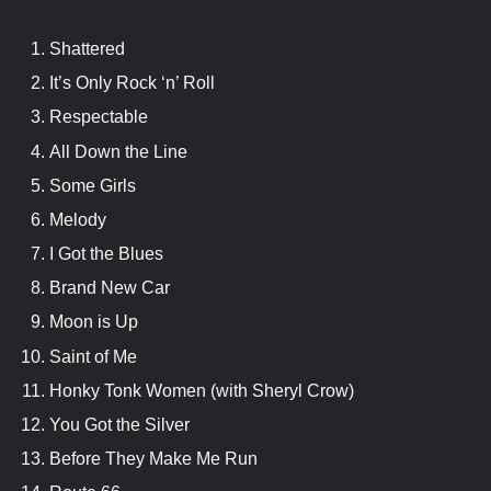
Shattered
It’s Only Rock ‘n’ Roll
Respectable
All Down the Line
Some Girls
Melody
I Got the Blues
Brand New Car
Moon is Up
Saint of Me
Honky Tonk Women (with Sheryl Crow)
You Got the Silver
Before They Make Me Run