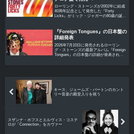
ローリング・ストーンズが2002年に結成
40周年記念として発売した『Forty
Licks』がミック・ジャガーの80歳の誕生
日の7月26日にデジタル・リリースされま
す。
『Foreign Tongues』の日本盤の
詳細発表
2026年7月10日に発売されるローリン
グ・ストーンズの最新アルバム『Foreign
Tongues』の日本盤の詳細が発表されま
した。日本盤フォーマットは下記の通
り、日本盤購入者特典も決定していま
す。「In The Stars」のシングルは5月15
日に発売されます。
キース、ジェームズ・バートンのカント
リー音楽の殿堂入りを祝う
スザンナ・ホフスとエルヴィス・コステ
ロが「Connection」をカヴァー